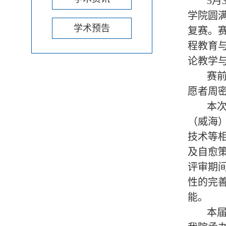
5月
学院圆
学术预告
复赛。
程教育
论教学
赛前
愿者周
本次
（威海
技术等
及自愈
评审期
性的完
能。
本届