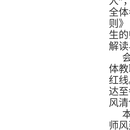
人”
全体
则》
生的
解读
会
体教
红线
达至
风清
本
师风