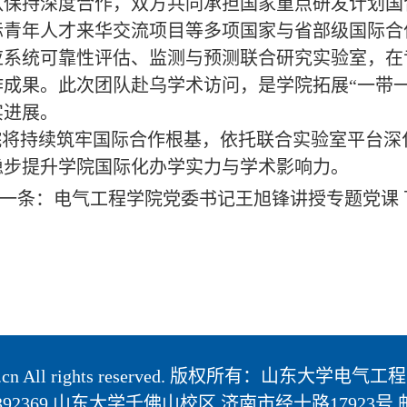
队保持深度合作，双方共同承担国家重点研发计划国
际青年人才来华交流项目等多项国家与省部级国际合
应系统可靠性评估、监测与预测联合研究实验室，在
作成果。此次团队赴乌学术访问，是学院拓展“一带
实进展。
将持续筑牢国际合作根基，依托联合实验室平台深
稳步提升学院国际化办学实力与学术影响力。
一条：
电气工程学院党委书记王旭锋讲授专题党课
u.edu.cn All rights reserved. 版权所有：山东大学电气
31-88392369 山东大学千佛山校区 济南市经十路1792