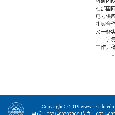
科研团
社部国
电力供
扎实合
又一务
学院
工作，
上
Copyright © 2019 www.ee.sd
电话：0531-88392369 传真：05