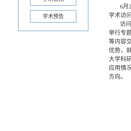
6月
学术访
学术预告
访问期
举行专
等内容
优势，
大学科
应用情
方向。