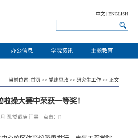
中文
|
ENGLISH
办公信息
学院资讯
主题教育
当前位置:
首页
>>
党建思政
>>
研究生工作
>> 正文
生啦啦操大赛中荣获一等奖！
任贤月 图/娄载庚 闫昊 点击：[
]