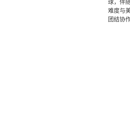
球，伴
难度与
团结协