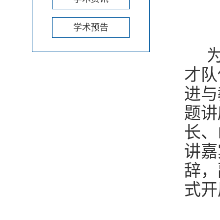
学术预告
为
才队
进与
题讲
长、
讲嘉
辞，
式开