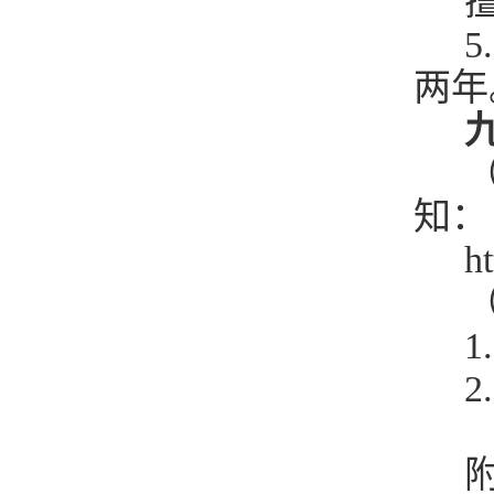
擅
5
两年
（
知：
ht
（
1
2.
附