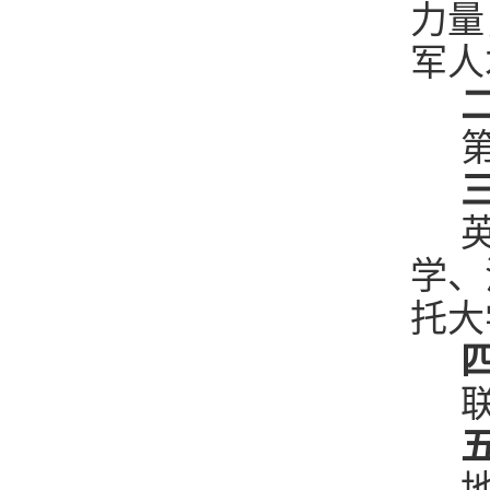
力量
军人
二
第
三
英
学、
托大
四
联
五
地