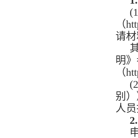
1
(
（htt
请材料
其
明》
（htt
(
别）
人员
2
申