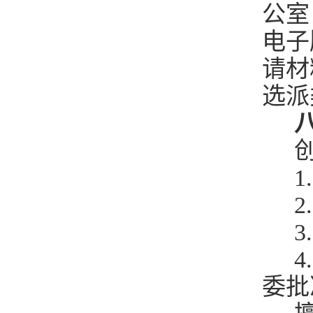
公室
电子
请材
选派
八
创
1
2
3
4
委批