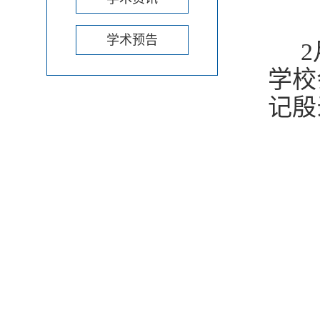
学术预告
2
学校
记殷