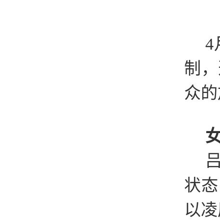
制，
众的
状态
以凌