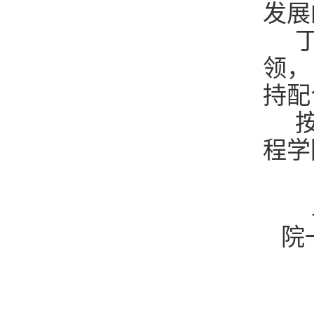
发展
丁
领，
持配
按
程学
院