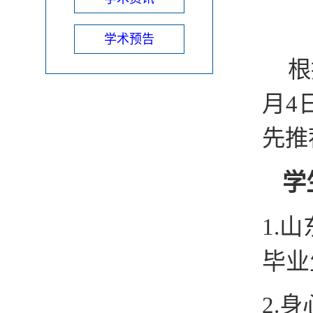
学术预告
根
月4
先推
学
1.
山
毕业
2.
身