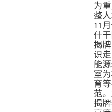
为重
整人
11
什干
揭牌
识走
能源
室为
育等
范。R
揭牌