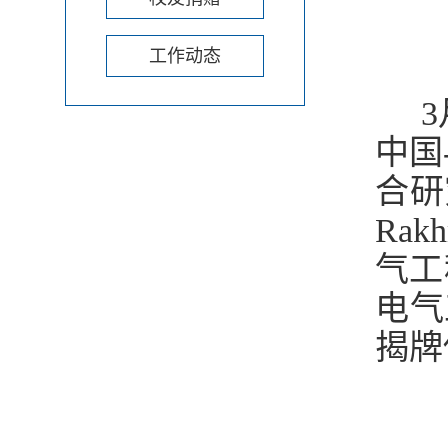
工作动态
3
中国
合研
Rak
气工程
电气
揭牌