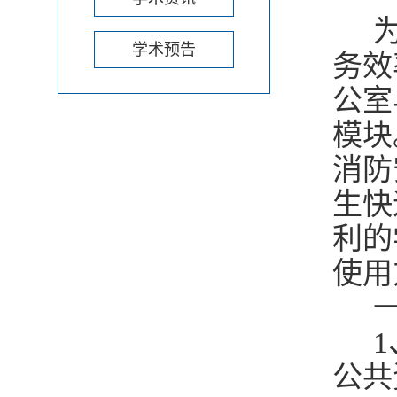
为
学术预告
务效
公室
模块
消防
生快
利的
使用
一
1
公共