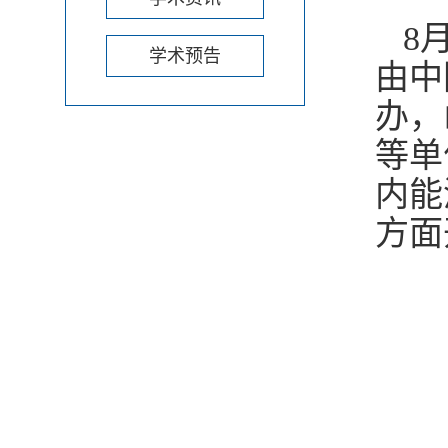
8
学术预告
由中
办，
等单
内能
方面