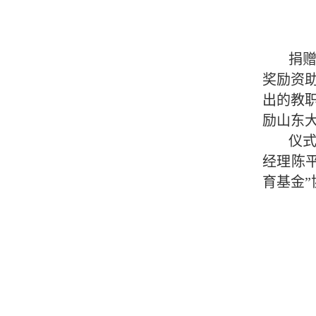
捐
奖励资
出的教职
励山东
仪
经理陈
育基金”