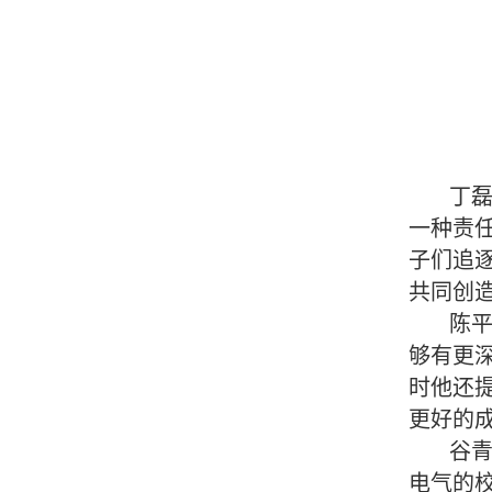
丁
一种责
子们追
共同创
陈
够有更
时他还
更好的
谷
电气的