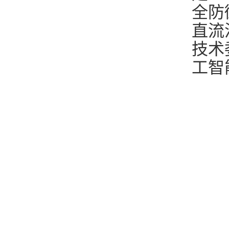
全防
直流
技术
工智