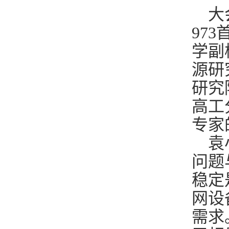
大
97
学副
源研
研究
高工
专家
袁
问题
稳定
网设
需求