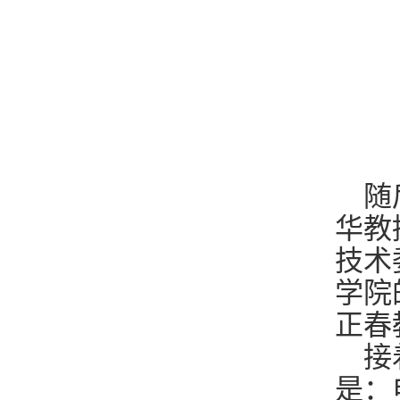
随
华教
技术
学院
正春
接
是：