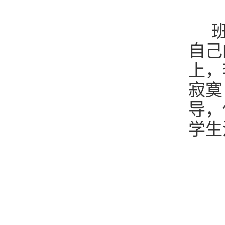
班
自己
上，
寂寞
导，
学生