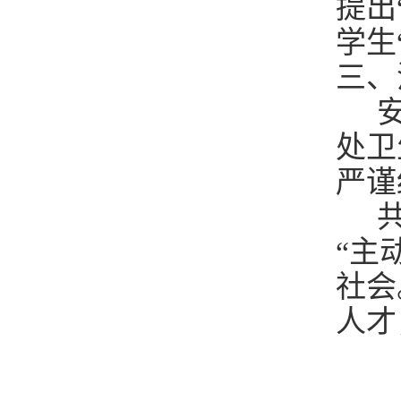
提出
学生
三、
安
处卫
严谨
共
“主
社会
人才