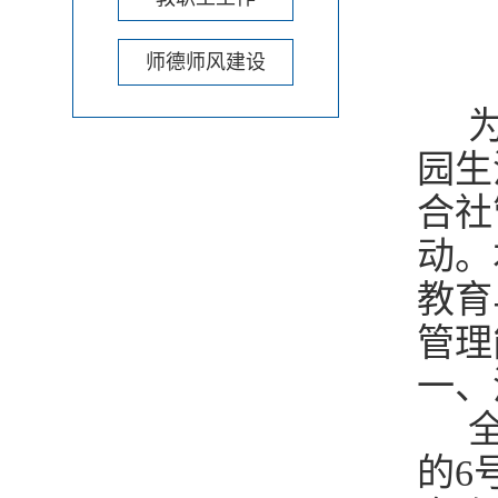
师德师风建设
为
园生
合社
动。
教育
管理
一、
全
的6