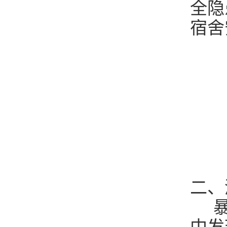
全隐
宿舍
二、
暴