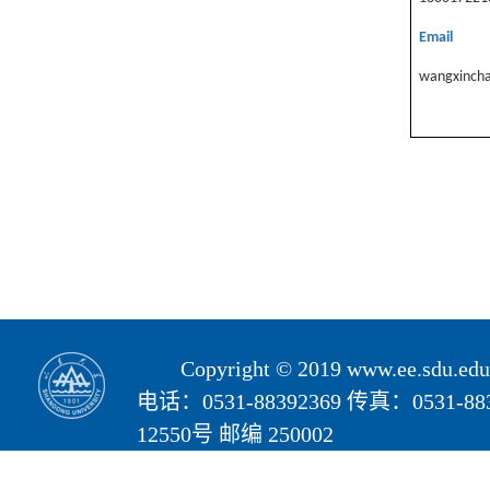
Email
wangxinch
Copyright © 2019 www.ee.s
电话：0531-88392369 传真：05
12550号 邮编 250002