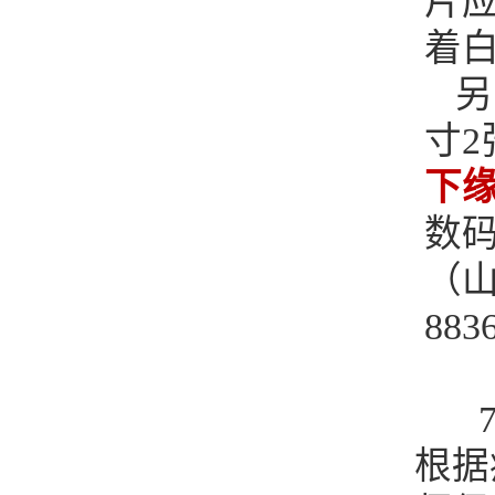
片
着
另
寸2
下
数码
（
883
根据