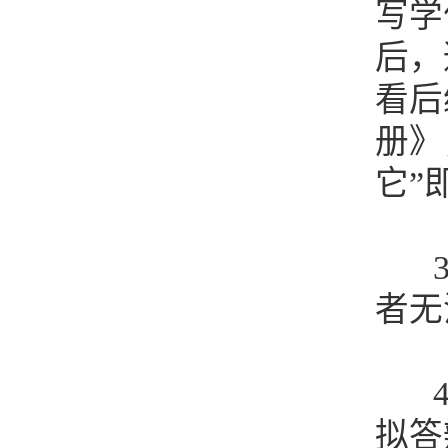
写学
后，
看后
册》
它”
者无
拟答