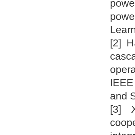
power
powe
Learn
[2] 
casc
opera
IEEE 
and S
[3] 
coop