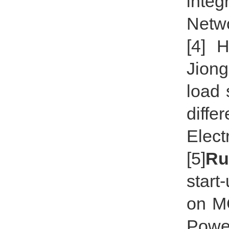
integ
Netwo
[4] 
Jion
load 
diffe
Elect
[5]
Ru
start
on M
Power