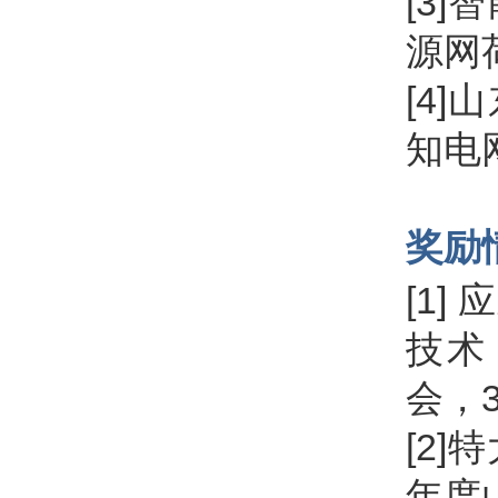
[3
源网
[4
知电网
奖励
[1
技术
会，3
[2
年度