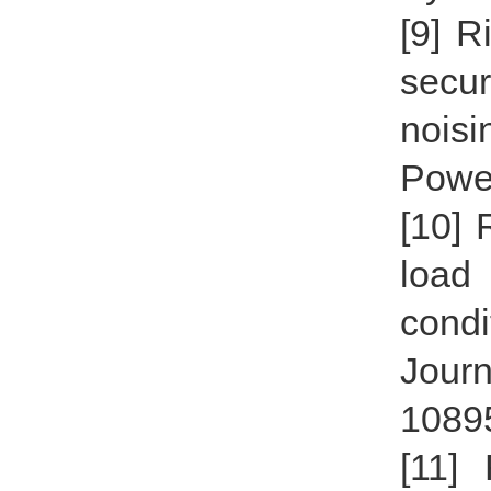
[9] R
secur
noisi
Power
[10] 
load
condi
Journ
1089
[11]