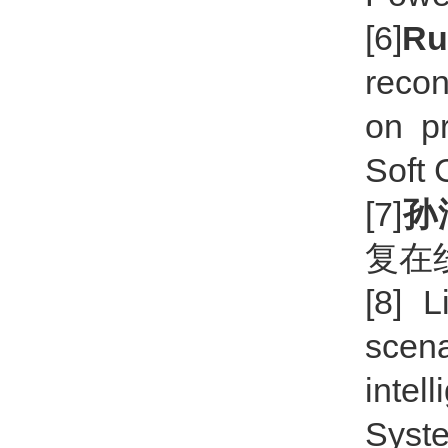
[6]
Ru
recon
on pr
Soft 
[7]
孙
复在线决
[8] 
scen
inte
Syste