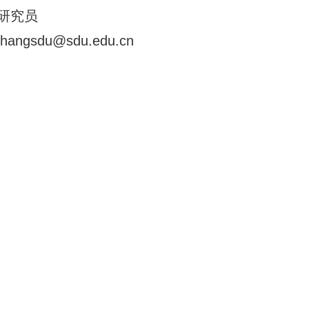
研究员
zhangsdu@sdu.edu.cn