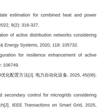
state estimation for combined heat and power
022, 9(2): 316-327.
tion of active distribution networks considering
er & Energy Systems, 2020, 118: 105732.
guration for resilience enhancement of active
9: 106749.
置方法[J]. 电力自动化设备, 2025, 45(08):
d secondary control for microgrids considering
ch[J]. IEEE Transactions on Smart Grid, 2025,