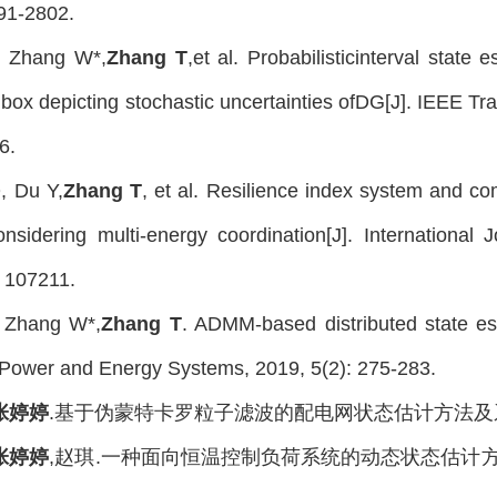
91-2802.
, Zhang W*,
Zhang T
,et al. Probabilisticinterval state 
y box depicting stochastic uncertainties ofDG[J]. IEEE 
6.
, Du Y,
Zhang T
, et al. Resilience index system and c
nsidering multi-energy coordination[J]. International
 107211.
, Zhang W*,
Zhang T
. ADMM-based distributed state es
 Power and Energy Systems, 2019, 5(2): 275-283.
张婷婷
.基于伪蒙特卡罗粒子滤波的配电网状态估计方法及系统[P].中国
张婷婷
,赵琪.一种面向恒温控制负荷系统的动态状态估计方法及系统[P]