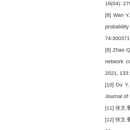
16(04): 27
[8] Wan Y
probabilit
74:300371
[9] Zhao Q
network co
2021, 133:
[10] Du Y
Journal of
[11] 张文,
[12] 张文,