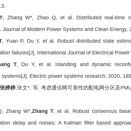
13.
T
, Zhang W*, Zhao Q, et al. Distributed real-time 
. Journal of Modern Power Systems and Clean Energy, 2
T
, Yuan P, Du Y, et al. Robust distributed state estima
ion failures[J]. International Journal of Electrical Pow
hang T
, Du Y, et al. Islanding and dynamic reconfi
on systems[J]. Electric power systems research, 2020, 18
张婷婷
,张文*, 等. 考虑通信网可靠性的配电网分区及PMU优化配
Q, Zhang W*,
Zhang T
, et al. Robust consensus base
tion delay and noises: A Kalman filter based approa