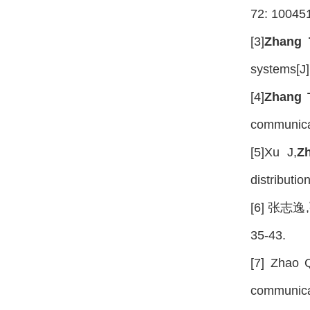
72: 10045
[3]
Zhang 
systems[J]
[4]
Zhang 
communicat
[5]Xu J,
Z
distributi
[6] 张志逸,
35-43.
[7] Zhao 
communica