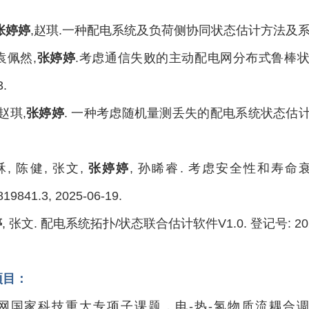
张婷婷
,赵琪.一种配电系统及负荷侧协同状态估计方法及系统[P].中国: 
,袁佩然,
张婷婷
.考虑通信失败的主动配电网分布式鲁棒状态估计方法
3.
 赵琪,
张婷婷
. 一种考虑随机量测丢失的配电系统状态估计方法及系统[
佳訸, 陈健, 张文,
张婷婷
, 孙睎睿. 考虑安全性和寿命
19841.3, 2025-06-19.
婷
, 张文. 配电系统拓扑/状态联合估计软件V1.0. 登记号: 2024
项目：
能电网国家科技重大专项子课题，电-热-氢物质流耦合