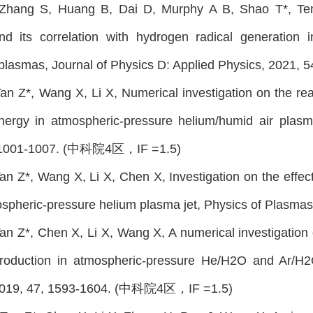
 Zhang S, Huang B, Dai D, Murphy A B, Shao T*, Tempo
and its correlation with hydrogen radical generation
 plasmas, Journal of Physics D: Applied Physics, 202
 Tan Z*, Wang X, Li X, Numerical investigation on the rea
energy in atmospheric-pressure helium/humid air plas
, 1001-1007. (中科院4区，IF =1.5)
 Tan Z*, Wang X, Li X, Chen X, Investigation on the effec
mospheric-pressure helium plasma jet, Physics of Pla
 Tan Z*, Chen X, Li X, Wang X, A numerical investigation
oduction in atmospheric-pressure He/H2O and Ar/H2
2019, 47, 1593-1604. (中科院4区，IF =1.5)