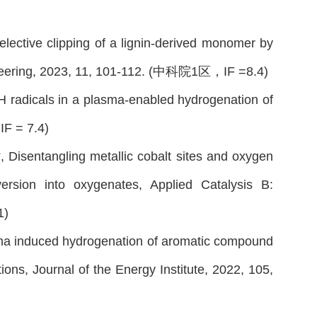
lective clipping of a lignin-derived monomer by
gineering, 2023, 11, 101-112. (中科院1区，IF =8.4)
 H radicals in a plasma-enabled hydrogenation of
F = 7.4)
, Disentangling metallic cobalt sites and oxygen
ersion into oxygenates, Applied Catalysis B:
1)
sma induced hydrogenation of aromatic compound
ons, Journal of the Energy Institute, 2022, 105,