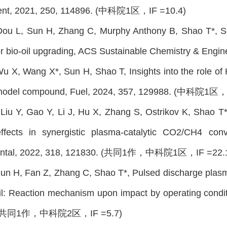
nt, 2021, 250, 114896. (中科院1区，IF =10.4)
 Dou L, Sun H, Zhang C, Murphy Anthony B, Shao T*, Se
or bio-oil upgrading, ACS Sustainable Chemistry & En
 Wu X, Wang X*, Sun H, Shao T, Insights into the role of
 model compound, Fuel, 2024, 357, 129988. (中科院1区，I
 Liu Y, Gao Y, Li J, Hu X, Zhang S, Ostrikov K, Shao T*
ffects in synergistic plasma-catalytic CO2/CH4 conv
ental, 2022, 318, 121830. (共同1作，中科院1区，IF =22.
 Sun H, Fan Z, Zhang C, Shao T*, Pulsed discharge pla
il: Reaction mechanism upon impact by operating conditi
. (共同1作，中科院2区，IF =5.7)