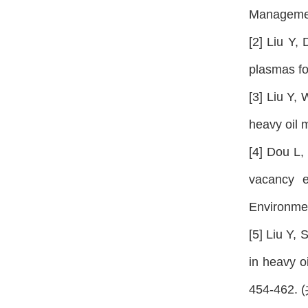
Manageme
[2] Liu Y,
plasmas f
[3] Liu Y,
heavy oil
[4] Dou L,
vacancy e
Environm
[5] Liu Y,
in heavy o
454-462