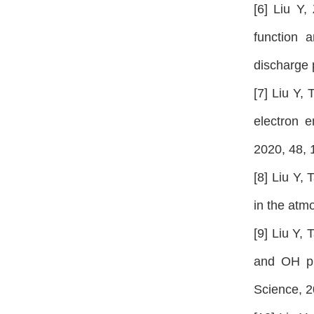
[6] Liu Y,
function 
discharge
[7] Liu Y,
electron 
2020, 48
[8] Liu Y,
in the at
[9] Liu Y,
and OH pr
Science, 