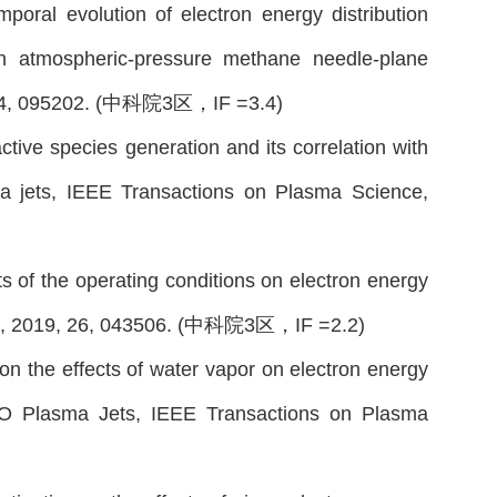
ral evolution of electron energy distribution
 in atmospheric-pressure methane needle-plane
1, 54, 095202. (中科院3区，IF =3.4)
ctive species generation and its correlation with
ma jets, IEEE Transactions on Plasma Science,
ts of the operating conditions on electron energy
smas, 2019, 26, 043506. (中科院3区，IF =2.2)
 on the effects of water vapor on electron energy
O Plasma Jets, IEEE Transactions on Plasma