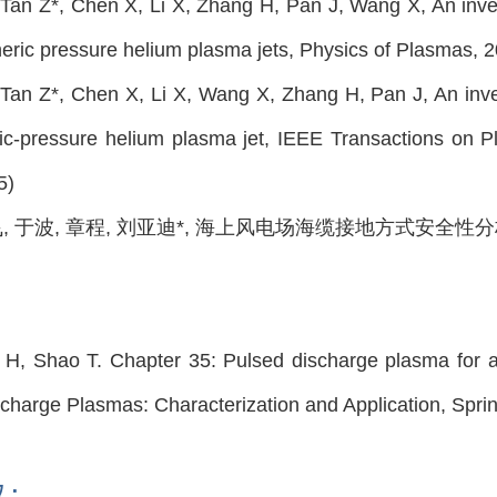
, Tan Z*, Chen X, Li X, Zhang H, Pan J, Wang X, An inves
heric pressure helium plasma jets, Physics of Plasma
, Tan Z*, Chen X, Li X, Wang X, Zhang H, Pan J, An inves
ic-pressure helium plasma jet, IEEE Transactions o
5)
飞, 于波, 章程, 刘亚迪*, 海上风电场海缆接地方式安全性分析, 高压
：
 H, Shao T. Chapter 35: Pulsed discharge plasma for 
charge Plasmas: Characterization and Application, Sprin
权：