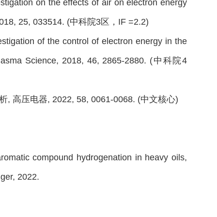
tigation on the effects of air on electron energy
s, 2018, 25, 033514. (中科院3区，IF =2.2)
tigation of the control of electron energy in the
n Plasma Science, 2018, 46, 2865-2880. (中科院4
电器, 2022, 58, 0061-0068. (中文核心)
aromatic compound hydrogenation in heavy oils,
ger, 2022.