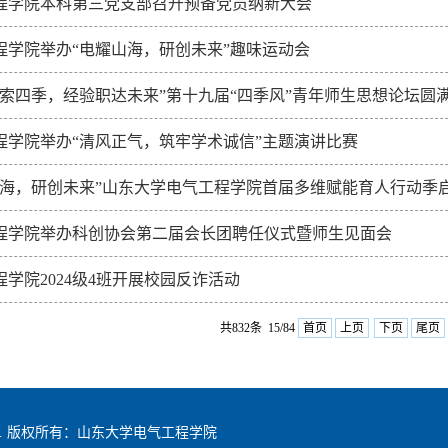
程学院本科第三党支部召开预备党员纳新大会
程学院举办“电耀山海，研创未来”趣味运动会
碳索四季，经验职达未来”第十九届“四季风”青年师生思想论坛圆
程学院举办“清风正气，筑牢学术诚信”主题演讲比赛
山海，研创未来”山东大学电气工程学院首届多维赋能育人行动季
程学院举办科创协会第二届会长团聘任仪式暨师生见面会
程学院2024级4班开展校园反诈活动
共832条 15/84
首页
上页
下页
尾页
hts reserved. 版权所有：山东大学电气工程学院