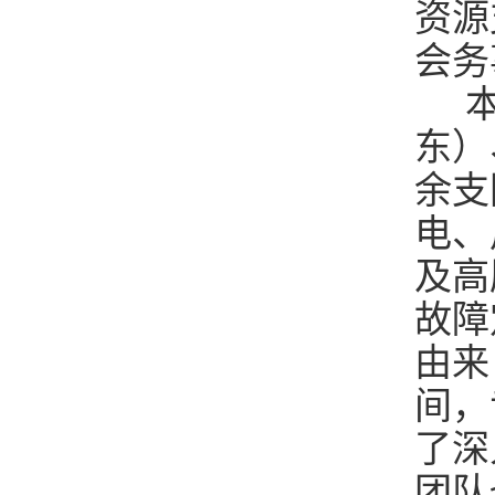
资源
会务
本
东）
余支
电、
及高
故障
由来
间，
了深
团队