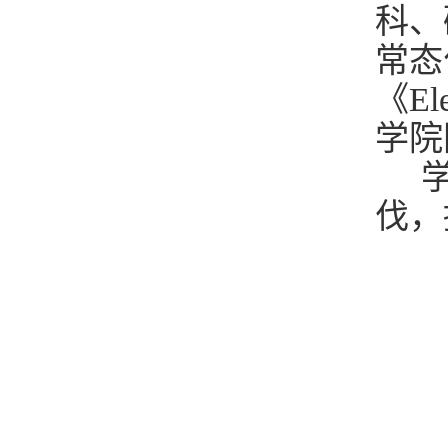
科、
常态
《El
学院
学
伐，