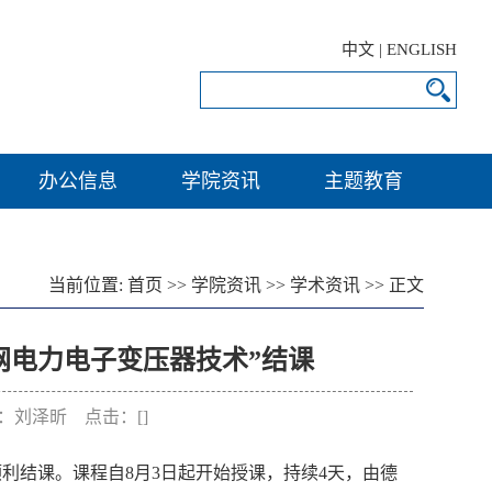
中文
|
ENGLISH
办公信息
学院资讯
主题教育
当前位置:
首页
>>
学院资讯
>>
学术资讯
>> 正文
网电力电子变压器技术”结课
作者：刘泽昕 点击：[
]
顺利结课。课程自
8
月
3
日起开始授课，持续4天，由德