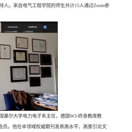
持人。来自电气工程学院的师生共计
15
人通过Zo
om
参
国基尔大学电力电子系主任，德国
W
3
-
终身教席教
会员。他在本领域权威期刊发表高水平、高索引论文