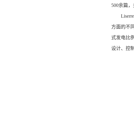
500
余篇，
Liserre
方面的不
式发电比
设计、控