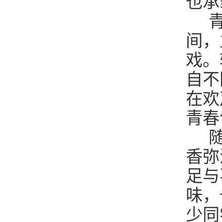
也承
青
间，
戏。
自不
在欢
青春
随
香弥
足与
味，
少同