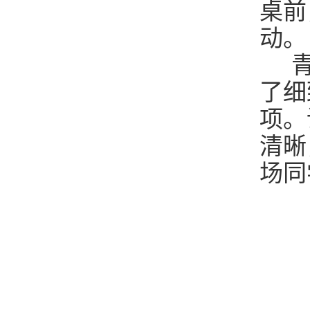
桌前
动。
青
了细
项。
清晰
场同