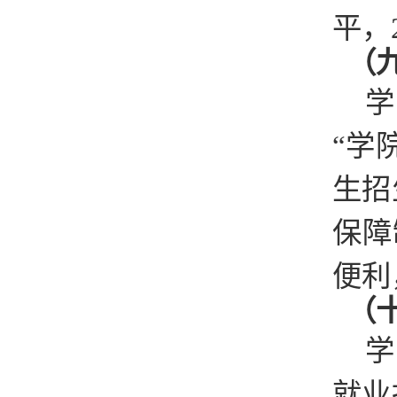
平，
（
学
“学
生招
保障
便利
（
学
就业