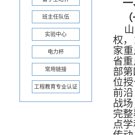
一
（
班主任队伍
山
实验中心
权，
家重
电力杯
省重
部第
常用链接
位授
工程教育专业认证
前沿
战场
完整
点学
传动