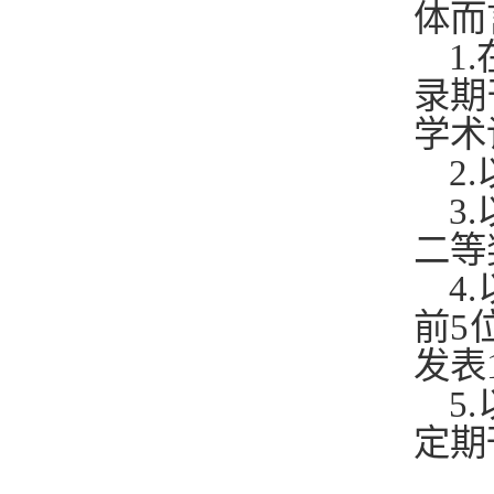
体而
1
录期
学术
2
3
二等
4
前5
发表
5
定期