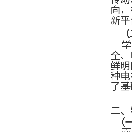
向，
新平
（
学
全、
鲜明
种电
了基
二、
（