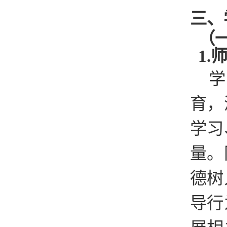
三、
（
1
学
育，
学习
量。
德树
导行